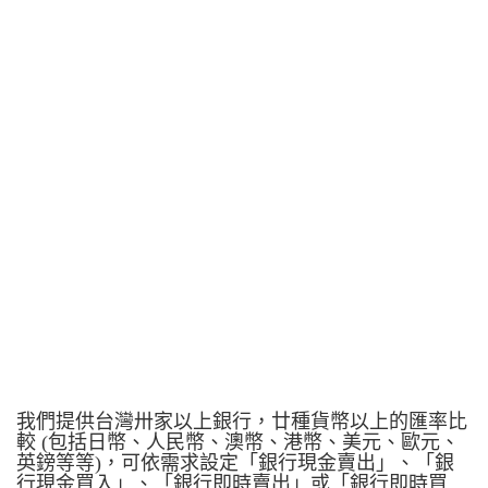
我們提供台灣卅家以上銀行，廿種貨幣以上的匯率比
較 (包括日幣、人民幣、澳幣、港幣、美元、歐元、
英鎊等等)，可依需求設定「銀行現金賣出」、「銀
行現金買入」、「銀行即時賣出」或「銀行即時買