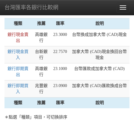
台灣匯率各銀行比較網
Toggl
naviga
種類
推薦
匯率
說明
銀行現金賣
高雄銀
23.3000
台幣換成加拿大幣 (CAD)現金
出
行
銀行現金買
台新銀
22.7570
加拿大幣 (CAD)現金換回台幣
入
行
現金
銀行即期賣
高雄銀
23.1000
台幣匯款成加拿大幣 (CAD)
出
行
銀行即期買
兆豐銀
23.0900
加拿大幣 (CAD)匯款換成台幣
入
行
種類
推薦
匯率
說明
＊點選「種類」項目，可切換排序