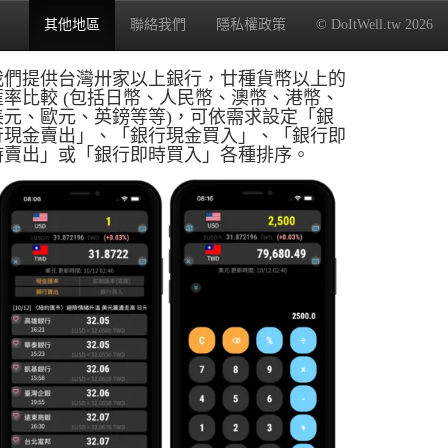
其他地區
聯絡我們
隱私權政策
© DoItWell.tw 2026
我們提供台灣卅家以上銀行，廿種貨幣以上的
匯率比較 (包括日幣、人民幣、澳幣、港幣、
美元、歐元、英鎊等等)，可依需求設定「銀
行現金賣出」、「銀行現金買入」、「銀行即
時賣出」或「銀行即時買入」各種排序。