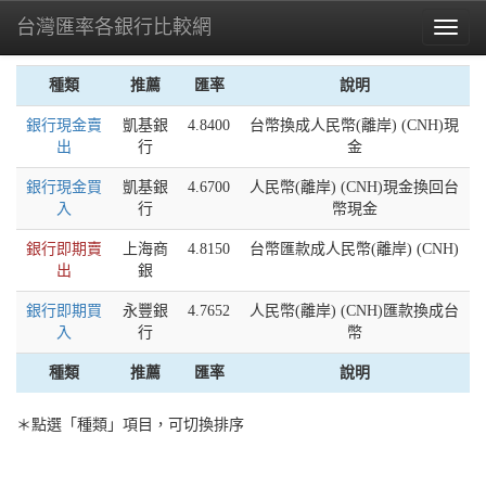
台灣匯率各銀行比較網
Toggl
naviga
種類
推薦
匯率
說明
銀行現金賣
凱基銀
4.8400
台幣換成人民幣(離岸) (CNH)現
出
行
金
銀行現金買
凱基銀
4.6700
人民幣(離岸) (CNH)現金換回台
入
行
幣現金
銀行即期賣
上海商
4.8150
台幣匯款成人民幣(離岸) (CNH)
出
銀
銀行即期買
永豐銀
4.7652
人民幣(離岸) (CNH)匯款換成台
入
行
幣
種類
推薦
匯率
說明
＊點選「種類」項目，可切換排序