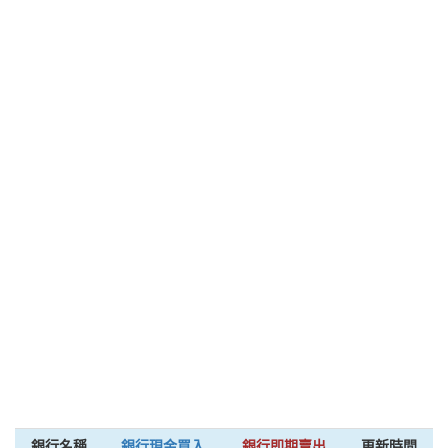
銀行名稱
銀行現金買入
銀行即期賣出
更新時間