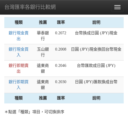
台灣匯率各銀行比較網
Toggl
naviga
種類
推薦
匯率
說明
銀行現金賣
華泰銀
0.2072
台幣換成日圓 (JPY)現金
出
行
銀行現金買
玉山銀
0.2008
日圓 (JPY)現金換回台幣現金
入
行
銀行即期賣
遠東商
0.2046
台幣匯款成日圓 (JPY)
出
銀
銀行即期買
遠東商
0.2030
日圓 (JPY)匯款換成台幣
入
銀
種類
推薦
匯率
說明
＊點選「種類」項目，可切換排序