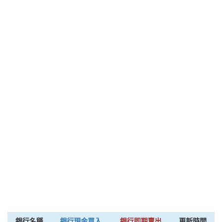
銀行名稱
銀行現金買入
銀行即期賣出
更新時間