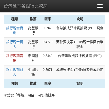
台灣匯率各銀行比較網
Toggl
naviga
種類
推薦
匯率
說明
銀行現金賣
兆豐銀
0.5940
台幣換成菲律賓披索 (PHP)現金
出
行
銀行現金買
兆豐銀
0.4720
菲律賓披索 (PHP)現金換回台幣
入
行
現金
銀行即期賣
泰國盤
0.5440
台幣匯款成菲律賓披索 (PHP)
出
谷
銀行即期買
中國信
0.5071
菲律賓披索 (PHP)匯款換成台幣
入
託
種類
推薦
匯率
說明
＊點選「種類」項目，可切換排序