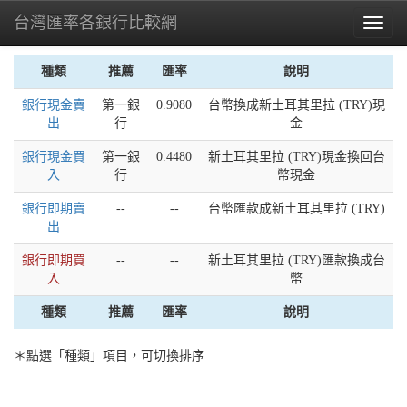
台灣匯率各銀行比較網
Toggl
naviga
種類
推薦
匯率
說明
銀行現金賣
第一銀
0.9080
台幣換成新土耳其里拉 (TRY)現
出
行
金
銀行現金買
第一銀
0.4480
新土耳其里拉 (TRY)現金換回台
入
行
幣現金
銀行即期賣
--
--
台幣匯款成新土耳其里拉 (TRY)
出
銀行即期買
--
--
新土耳其里拉 (TRY)匯款換成台
入
幣
種類
推薦
匯率
說明
＊點選「種類」項目，可切換排序