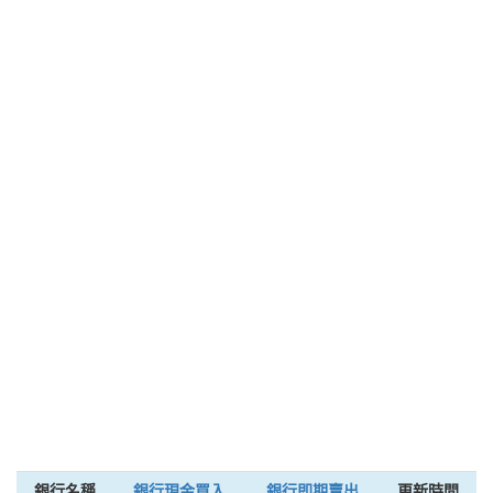
銀行名稱
銀行現金買入
銀行即期賣出
更新時間