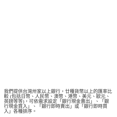
我們提供台灣卅家以上銀行，廿種貨幣以上的匯率比
較 (包括日幣、人民幣、澳幣、港幣、美元、歐元、
英鎊等等)，可依需求設定「銀行現金賣出」、「銀
行現金買入」、「銀行即時賣出」或「銀行即時買
入」各種排序。