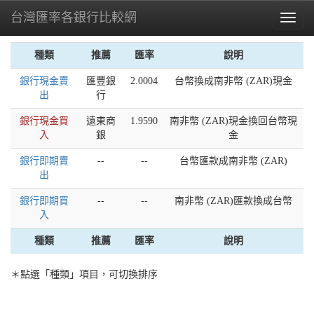
台灣匯率各銀行比較網
Toggl
naviga
種類
推薦
匯率
說明
銀行現金賣
匯豐銀
2.0004
台幣換成南非幣 (ZAR)現金
出
行
銀行現金買
遠東商
1.9590
南非幣 (ZAR)現金換回台幣現
入
銀
金
銀行即期賣
--
--
台幣匯款成南非幣 (ZAR)
出
銀行即期買
--
--
南非幣 (ZAR)匯款換成台幣
入
種類
推薦
匯率
說明
＊點選「種類」項目，可切換排序