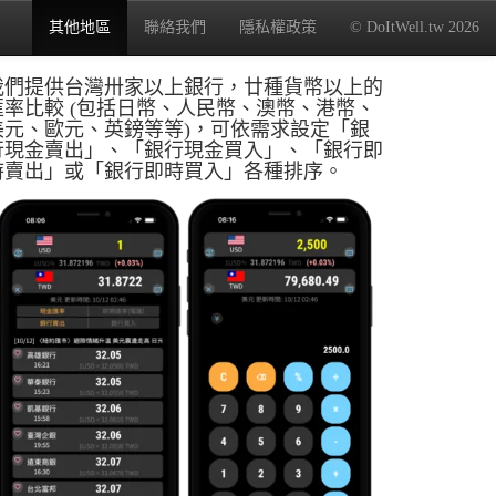
其他地區
聯絡我們
隱私權政策
© DoItWell.tw 2026
我們提供台灣卅家以上銀行，廿種貨幣以上的
匯率比較 (包括日幣、人民幣、澳幣、港幣、
美元、歐元、英鎊等等)，可依需求設定「銀
行現金賣出」、「銀行現金買入」、「銀行即
時賣出」或「銀行即時買入」各種排序。