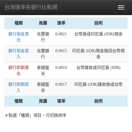
台灣匯率各銀行比較網
Toggl
naviga
種類
推薦
匯率
說明
銀行現金賣
兆豐銀
0.0021
台幣換成印尼盾 (IDR)現金
出
行
銀行現金買
兆豐銀
0.0015
印尼盾 (IDR)現金換回台幣現
入
行
金
銀行即期賣
泰國盤
0.0019
台幣匯款成印尼盾 (IDR)
出
谷
銀行即期買
泰國盤
0.0017
印尼盾 (IDR)匯款換成台幣
入
谷
種類
推薦
匯率
說明
＊點選「種類」項目，可切換排序