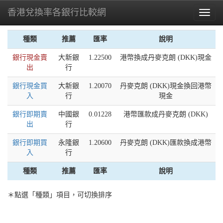
香港兌換率各銀行比較網
Toggl
naviga
種類
推薦
匯率
說明
銀行現金賣
大新銀
1.22500
港幣換成丹麥克朗 (DKK)現金
出
行
銀行現金買
大新銀
1.20070
丹麥克朗 (DKK)現金換回港幣
入
行
現金
銀行即期賣
中國銀
0.01228
港幣匯款成丹麥克朗 (DKK)
出
行
銀行即期買
永隆銀
1.20600
丹麥克朗 (DKK)匯款換成港幣
入
行
種類
推薦
匯率
說明
＊點選「種類」項目，可切換排序