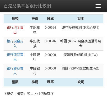
香港兌換率各銀行比較網
Toggl
naviga
種類
推薦
匯率
說明
銀行現金賣
牛記找
0.00564
港幣換成韓圓 (KRW)現金
出
換
銀行現金買
牛記找
0.00546
韓圓 (KRW)現金換回港幣現
入
換
金
銀行即期賣
中國銀
0.00000
港幣匯款成韓圓 (KRW)
出
行
銀行即期買
中國銀
0.00000
韓圓 (KRW)匯款換成港幣
入
行
種類
推薦
匯率
說明
＊點選「種類」項目，可切換排序