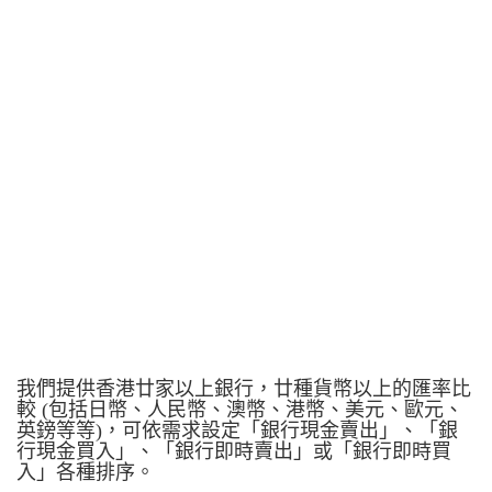
我們提供香港廿家以上銀行，廿種貨幣以上的匯率比
較 (包括日幣、人民幣、澳幣、港幣、美元、歐元、
英鎊等等)，可依需求設定「銀行現金賣出」、「銀
行現金買入」、「銀行即時賣出」或「銀行即時買
入」各種排序。