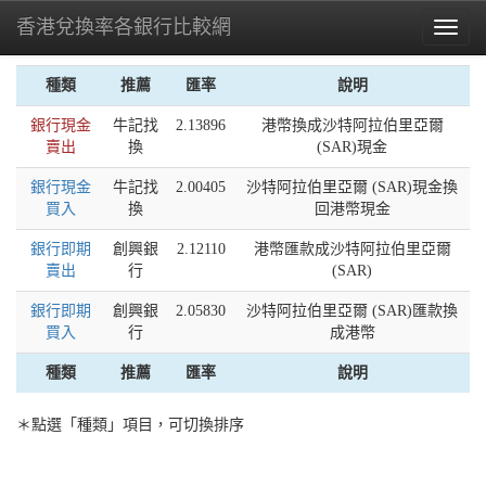
香港兌換率各銀行比較網
Toggl
naviga
種類
推薦
匯率
說明
銀行現金
牛記找
2.13896
港幣換成沙特阿拉伯里亞爾
賣出
換
(SAR)現金
銀行現金
牛記找
2.00405
沙特阿拉伯里亞爾 (SAR)現金換
買入
換
回港幣現金
銀行即期
創興銀
2.12110
港幣匯款成沙特阿拉伯里亞爾
賣出
行
(SAR)
銀行即期
創興銀
2.05830
沙特阿拉伯里亞爾 (SAR)匯款換
買入
行
成港幣
種類
推薦
匯率
說明
＊點選「種類」項目，可切換排序