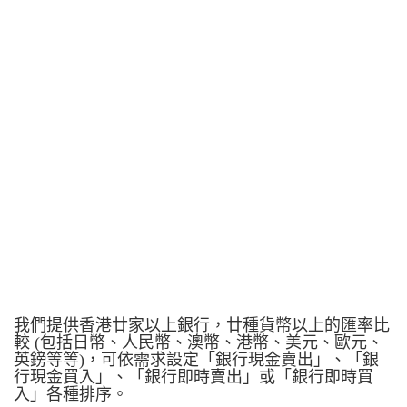
我們提供香港廿家以上銀行，廿種貨幣以上的匯率比
較 (包括日幣、人民幣、澳幣、港幣、美元、歐元、
英鎊等等)，可依需求設定「銀行現金賣出」、「銀
行現金買入」、「銀行即時賣出」或「銀行即時買
入」各種排序。