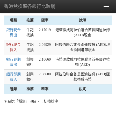
香港兌換率各銀行比較網
Toggl
naviga
種類
推薦
匯率
說明
銀行現金
牛記
2.17019
港幣換成阿拉伯聯合酋長國迪拉姆
賣出
找換
(AED)現金
銀行現金
牛記
2.04929
阿拉伯聯合酋長國迪拉姆 (AED)現
買入
找換
金換回港幣現金
銀行即期
創興
2.18660
港幣匯款成阿拉伯聯合酋長國迪拉
賣出
銀行
姆 (AED)
銀行即期
創興
2.08600
阿拉伯聯合酋長國迪拉姆 (AED)匯
買入
銀行
款換成港幣
種類
推薦
匯率
說明
＊點選「種類」項目，可切換排序