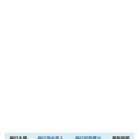
銀行名稱
銀行現金買入
銀行即期賣出
更新時間