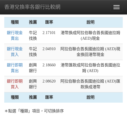
香港兌換率各銀行比較網
Toggl
naviga
種類
推薦
匯率
說明
銀行現金
牛記
2.17101
港幣換成阿拉伯聯合酋長國迪拉姆
賣出
找換
(AED)現金
銀行現金
牛記
2.04910
阿拉伯聯合酋長國迪拉姆 (AED)現
買入
找換
金換回港幣現金
銀行即期
創興
2.18660
港幣匯款成阿拉伯聯合酋長國迪拉
賣出
銀行
姆 (AED)
銀行即期
創興
2.08620
阿拉伯聯合酋長國迪拉姆 (AED)匯
買入
銀行
款換成港幣
種類
推薦
匯率
說明
＊點選「種類」項目，可切換排序