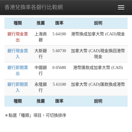
香港兌換率各銀行比較網
Toggl
naviga
種類
推薦
匯率
說明
銀行現金賣
上海商
5.64100
港幣換成加拿大幣 (CAD)現金
出
銀
銀行現金買
大新銀
5.60730
加拿大幣 (CAD)現金換回港幣
入
行
現金
銀行即期賣
中國銀
0.05680
港幣匯款成加拿大幣 (CAD)
出
行
銀行即期買
永隆銀
5.61100
加拿大幣 (CAD)匯款換成港幣
入
行
種類
推薦
匯率
說明
＊點選「種類」項目，可切換排序